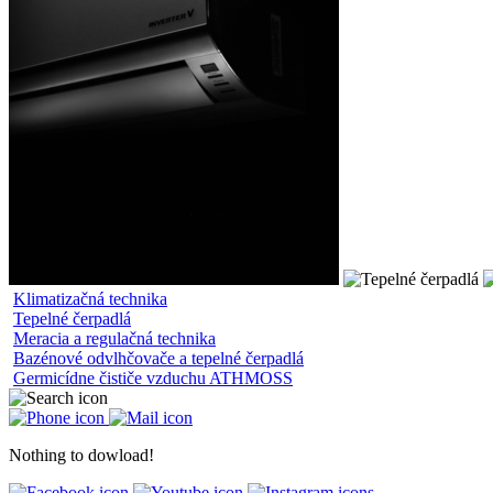
Klimatizačná technika
Tepelné čerpadlá
Meracia a regulačná technika
Bazénové odvlhčovače a tepelné čerpadlá
Germicídne čističe vzduchu ATHMOSS
Nothing to dowload!