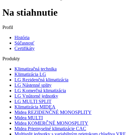
Na stiahnutie
Profil
História
Súčasnosť
Certifikáty
Produkty
Klimatizačná technika
Klimatizácia LG
LG Rezidenčná klimatizácia
LG Nástenné splity
LG Komerčná klimatizácia
LG Vnútorné jednotky
LG MULTI SPLIT
Klimatizácia MIDEA
Midea REZIDENČNÉ MONOSPLITY
Midea MULTI
Midea KOMERČNÉ MONOSPLITY
Midea Priemyselné klimatizácie CAC
Multisplit jednotky s variabilným prietokom chladiva VRF