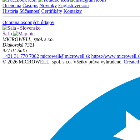
Ocenenia
Časopis
Novinky
English version
História
Súčasnosť
Certifikáty
Kontakty
Ochrana osobných údajov
Šaľa
MICROWELL, spol. s r.o.
Diakovská 7321
927 01 Šaľa
+421 31 770 7082
microwell@microwell.sk
https://www.microwell.s
© 2026 MICROWELL, spol. s r.o. Všetky práva vyhradené.
Created 