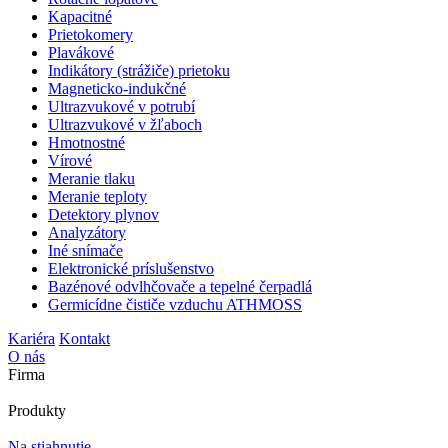
Kapacitné
Prietokomery
Plavákové
Indikátory (strážiče) prietoku
Magneticko-indukčné
Ultrazvukové v potrubí
Ultrazvukové v žľaboch
Hmotnostné
Vírové
Meranie tlaku
Meranie teploty
Detektory plynov
Analyzátory
Iné snímače
Elektronické príslušenstvo
Bazénové odvlhčovače a tepelné čerpadlá
Germicídne čističe vzduchu ATHMOSS
Kariéra
Kontakt
O nás
Firma
Produkty
Na stiahnutie