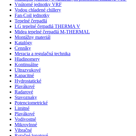
Vnútorné jednotky VRF
Vodou chladené chillery
Fan-Coil jednotky
Tepelné čerpadlá
LG tepelné čerpadlá THERMA V
Midea tepelné čerpadlá M-THERMAL
Montážny materiál
Katalógy
Cenníky
Meracia a regulačná technika
Hladinomery
Kontinuálne
Ultrazvukové
Kapacitné
Hydrostatické
Plavákové
Radarové
Stavoznaky
Potenciometrické
Limitné
Plavákové
Vodivostné
Mikrovlnné
Vibračné
Rotačné lopatové