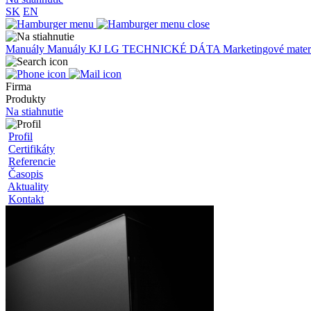
SK
EN
Manuály
Manuály KJ LG
TECHNICKÉ DÁTA
Marketingové mater
Firma
Produkty
Na stiahnutie
Profil
Certifikáty
Referencie
Časopis
Aktuality
Kontakt