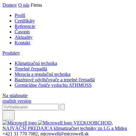
Domov
O nás
Firma
Profil
Certifikáty
Referencie
Časopis
Aktuality
Kontakt
Produkty
Klimatizačná technika
Tepelné čerpadlá
Meracia a regulačná technika
Bazénové odvlhčovače a tepelné čerpadlá
Germicídne čističe vzduchu ATHMOSS
Na stiahnutie
english version
VEĽKOOBCHOD,
NAJVÄČŠÍ PREDAJCA klimatizačnej techniky zn LG a Midea
+421 31 770 7082, microwell@microwell.sk