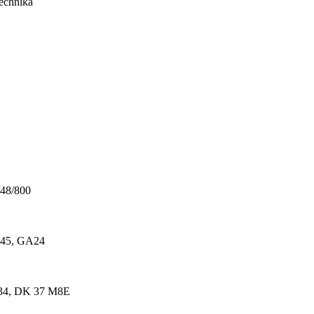
48/800
A45, GA24
34, DK 37 M8E