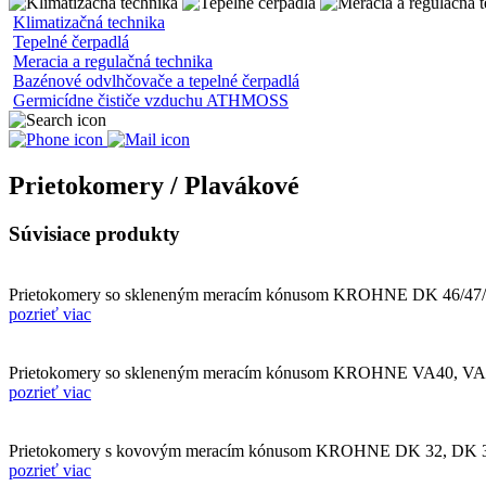
Klimatizačná technika
Tepelné čerpadlá
Meracia a regulačná technika
Bazénové odvlhčovače a tepelné čerpadlá
Germicídne čističe vzduchu ATHMOSS
Prietokomery / Plavákové
Súvisiace produkty
Prietokomery so skleneným meracím kónusom KROHNE DK 46/47/
pozrieť viac
Prietokomery so skleneným meracím kónusom KROHNE VA40, V
pozrieť viac
Prietokomery s kovovým meracím kónusom KROHNE DK 32, DK 
pozrieť viac