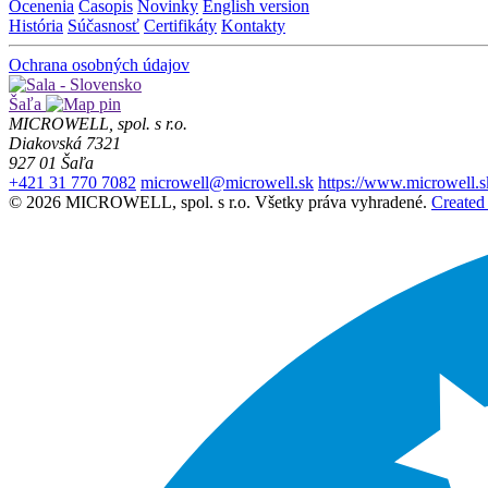
Ocenenia
Časopis
Novinky
English version
História
Súčasnosť
Certifikáty
Kontakty
Ochrana osobných údajov
Šaľa
MICROWELL, spol. s r.o.
Diakovská 7321
927 01 Šaľa
+421 31 770 7082
microwell@microwell.sk
https://www.microwell.s
© 2026 MICROWELL, spol. s r.o. Všetky práva vyhradené.
Created 