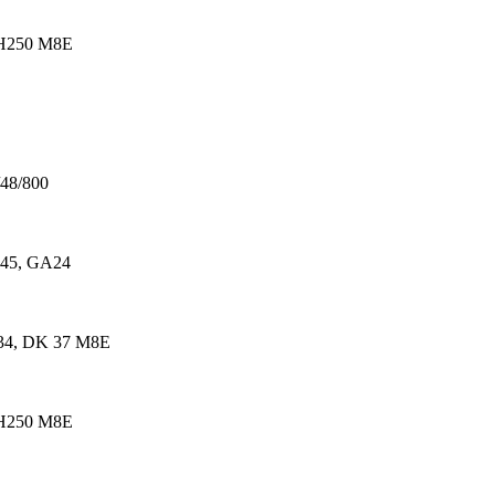
 H250 M8E
48/800
A45, GA24
34, DK 37 M8E
 H250 M8E