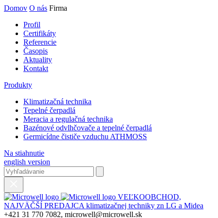
Domov
O nás
Firma
Profil
Certifikáty
Referencie
Časopis
Aktuality
Kontakt
Produkty
Klimatizačná technika
Tepelné čerpadlá
Meracia a regulačná technika
Bazénové odvlhčovače a tepelné čerpadlá
Germicídne čističe vzduchu ATHMOSS
Na stiahnutie
english version
VEĽKOOBCHOD,
NAJVÄČŠÍ PREDAJCA klimatizačnej techniky zn LG a Midea
+421 31 770 7082, microwell@microwell.sk