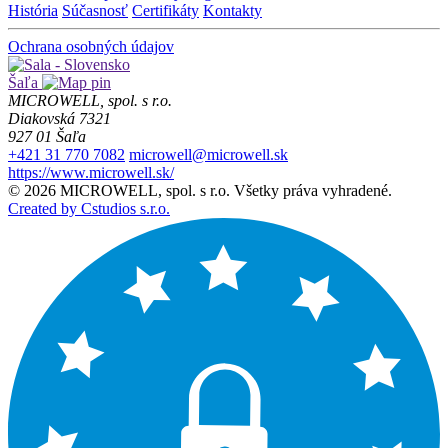
História
Súčasnosť
Certifikáty
Kontakty
Ochrana osobných údajov
Šaľa
MICROWELL, spol. s r.o.
Diakovská 7321
927 01 Šaľa
+421 31 770 7082
microwell@microwell.sk
https://www.microwell.sk/
© 2026 MICROWELL, spol. s r.o. Všetky práva vyhradené.
Created by Cstudios s.r.o.