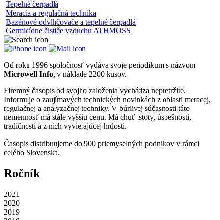
Tepelné čerpadlá
Meracia a regulačná technika
Bazénové odvlhčovače a tepelné čerpadlá
Germicídne čističe vzduchu ATHMOSS
Od roku 1996 spoločnosť vydáva svoje periodikum s názvom
Microwell Info
, v náklade 2200 kusov.
Firemný časopis od svojho založenia vychádza nepretržite.
Informuje o zaujímavých technických novinkách z oblasti meracej,
regulačnej a analyzačnej techniky. V búrlivej súčasnosti táto
nemennosť má stále vyššiu cenu. Má chuť istoty, úspešnosti,
tradičnosti a z nich vyvierajúcej hrdosti.
Časopis distribuujeme do 900 priemyselných podnikov v rámci
celého Slovenska.
Ročník
2021
2020
2019