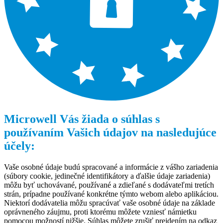
Microwell Vás žiada o súhlas s
používaním Vašich údajov na nasledujúce
účely:
Vaše osobné údaje budú spracované a informácie z vášho zariadenia
(súbory cookie, jedinečné identifikátory a ďalšie údaje zariadenia)
môžu byť uchovávané, používané a zdieľané s dodávateľmi tretích
strán, prípadne používané konkrétne týmto webom alebo aplikáciou.
Niektorí dodávatelia môžu spracúvať vaše osobné údaje na základe
oprávneného záujmu, proti ktorému môžete vzniesť námietku
pomocou možností nižšie. Súhlas môžete zrušiť prejdením na odkaz