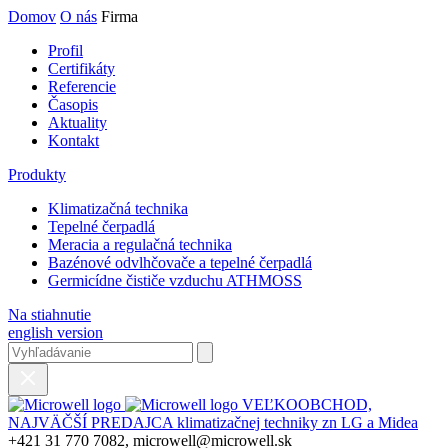
Domov
O nás
Firma
Profil
Certifikáty
Referencie
Časopis
Aktuality
Kontakt
Produkty
Klimatizačná technika
Tepelné čerpadlá
Meracia a regulačná technika
Bazénové odvlhčovače a tepelné čerpadlá
Germicídne čističe vzduchu ATHMOSS
Na stiahnutie
english version
VEĽKOOBCHOD,
NAJVÄČŠÍ PREDAJCA klimatizačnej techniky zn LG a Midea
+421 31 770 7082, microwell@microwell.sk