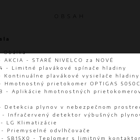
OBSAH
sla
- Obálka
 - AKCIA - STARÉ NIVELCO za NOVÉ
4 - Limitné plavákové spínače hladiny
- Kontinuálne plavákové vysielače hladiny
 - Hmotnostný prietokomer OPTIGAS 5050
-8 - Aplikácie hmotnostných prietokomero
S
 - Detekcia plynov v nebezpečnom prostre
 - Infračervený detektor výbušných plyno
 - LG Klimatizácie
 - Priemyselné odvlhčovače
3 - SB15X0 - Teplomer s limitným kontakt