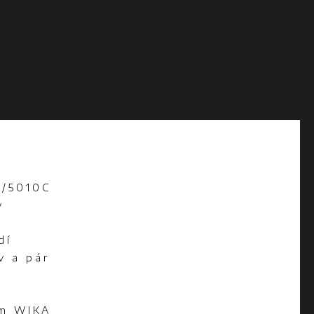
C/5010C
v
dí
v a pár
om WIKA