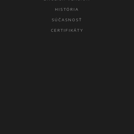
HISTÓRIA
SÚČASNOSŤ
CERTIFIKÁTY
KONTAKTY
OCHRANA OSOBNÝCH ÚDAJOV
ŠAĽA
MICROWELL, spol. s r.o.
Diakovská 7321