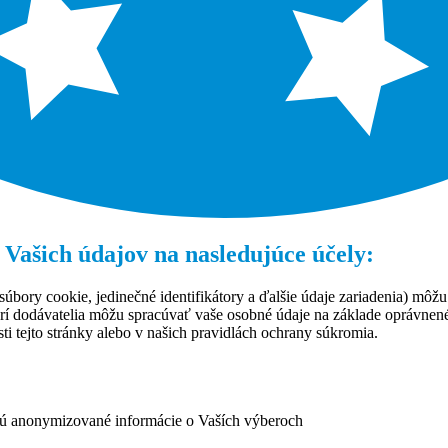
 Vašich údajov na nasledujúce účely:
úbory cookie, jedinečné identifikátory a ďalšie údaje zariadenia) môžu
rí dodávatelia môžu spracúvať vaše osobné údaje na základe oprávne
ti tejto stránky alebo v našich pravidlách ochrany súkromia.
ujú anonymizované informácie o Vaších výberoch