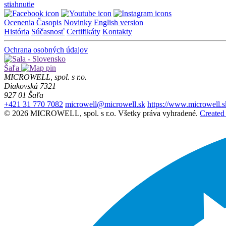
stiahnutie
Ocenenia
Časopis
Novinky
English version
História
Súčasnosť
Certifikáty
Kontakty
Ochrana osobných údajov
Šaľa
MICROWELL, spol. s r.o.
Diakovská 7321
927 01 Šaľa
+421 31 770 7082
microwell@microwell.sk
https://www.microwell.s
© 2026 MICROWELL, spol. s r.o. Všetky práva vyhradené.
Created 