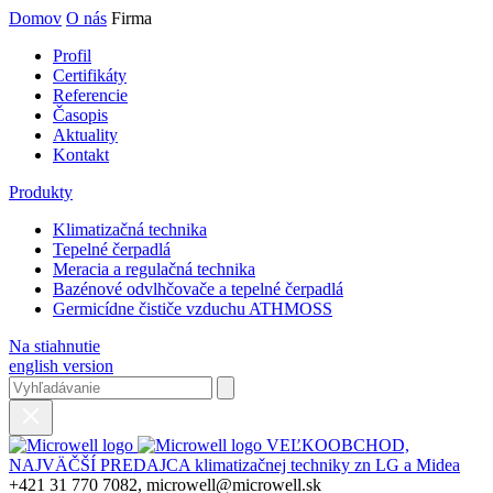
Domov
O nás
Firma
Profil
Certifikáty
Referencie
Časopis
Aktuality
Kontakt
Produkty
Klimatizačná technika
Tepelné čerpadlá
Meracia a regulačná technika
Bazénové odvlhčovače a tepelné čerpadlá
Germicídne čističe vzduchu ATHMOSS
Na stiahnutie
english version
VEĽKOOBCHOD,
NAJVÄČŠÍ PREDAJCA klimatizačnej techniky zn LG a Midea
+421 31 770 7082, microwell@microwell.sk