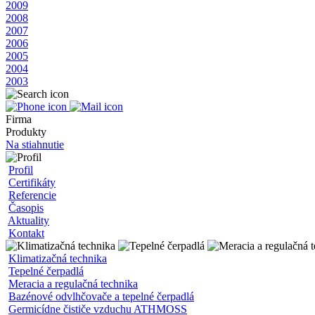
2009
2008
2007
2006
2005
2004
2003
Firma
Produkty
Na stiahnutie
Profil
Certifikáty
Referencie
Časopis
Aktuality
Kontakt
Klimatizačná technika
Tepelné čerpadlá
Meracia a regulačná technika
Bazénové odvlhčovače a tepelné čerpadlá
Germicídne čističe vzduchu ATHMOSS