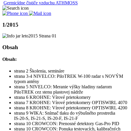
Germicídne čističe vzduchu ATHMOSS
1/2015
Obsah
Obsah:
strana 2 Školenia, semináre
strana 3-4 NIVELCO: PiloTREK W-100 radar s NOVÝM
typom antény
strana 5 NIVELCO: Meranie výšky hladiny radarom
PiloTREK cez stenu plastovej nádrže
strana 6 KROHNE: Vírové prietokomery
strana 7 KROHNE: Vírové prietokomery OPTISWIRL 4070
strana 8 KROHNE: Vírové prietokomery OPTISWIRL 4200
strana 9 WIKA: Snímač tlaku do výbušného prostredia
IS-20-S, IS-21-S, IS-20-F, IS-21-F
strana 10 CROWCON: Prenosné detektory Gas-Pro PID
strana 10 CROWCON: Ponuka testovacích, kalibračných