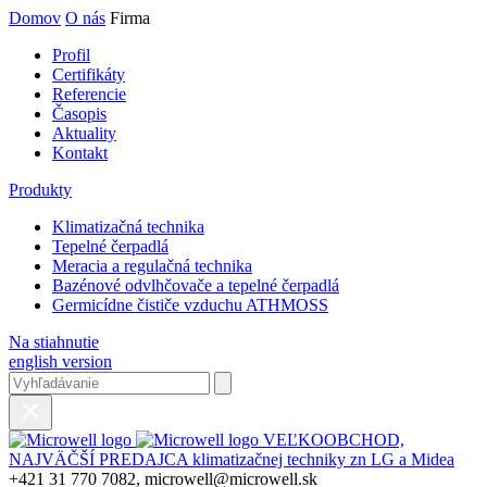
Domov
O nás
Firma
Profil
Certifikáty
Referencie
Časopis
Aktuality
Kontakt
Produkty
Klimatizačná technika
Tepelné čerpadlá
Meracia a regulačná technika
Bazénové odvlhčovače a tepelné čerpadlá
Germicídne čističe vzduchu ATHMOSS
Na stiahnutie
english version
VEĽKOOBCHOD,
NAJVÄČŠÍ PREDAJCA klimatizačnej techniky zn LG a Midea
+421 31 770 7082, microwell@microwell.sk