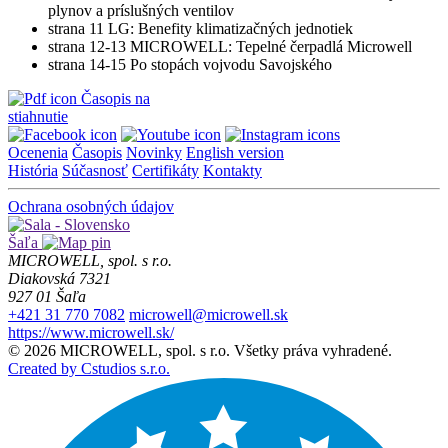
plynov a príslušných ventilov
strana 11 LG: Benefity klimatizačných jednotiek
strana 12-13 MICROWELL: Tepelné čerpadlá Microwell
strana 14-15 Po stopách vojvodu Savojského
Časopis na
stiahnutie
Ocenenia
Časopis
Novinky
English version
História
Súčasnosť
Certifikáty
Kontakty
Ochrana osobných údajov
Šaľa
MICROWELL, spol. s r.o.
Diakovská 7321
927 01 Šaľa
+421 31 770 7082
microwell@microwell.sk
https://www.microwell.sk/
© 2026 MICROWELL, spol. s r.o. Všetky práva vyhradené.
Created by Cstudios s.r.o.