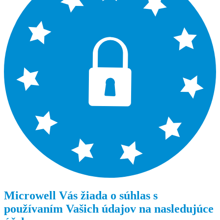
Microwell Vás žiada o súhlas s
používaním Vašich údajov na nasledujúce