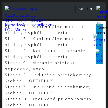
SK
EN
Obsah:
2021
VEĽKOOBCHOD,
2020
NAJVÄČŠÍ PREDAJCA
2019
Strana 1 - Obálka
klimatizačnej techniky zn
2018
Strana 2 - Kontinuálne meranie
LG a Midea
2017
hladiny sypkého materiálu
2016
ROČNÍK
Strana 3 - Kontinuálne meranie
2015
hladiny sypkého materiálu
2014
2013
Strana 4 - Kontinuálne meranie
2012
hladiny sypkého materiálu
2011
Strana 5 - Meranie prietoku
2010
odpadovej vody
2009
Strana 6 - Indukčné prietokomery
2008
Krohne - OPTIFLUX
2007
2006
Strana 7 - Indukčné prietokomery
2005
Krohne - OPTIFLUX
2004
Strana 8 - Indukčné prietokomery
2003
Krohne - OPTIFLUX