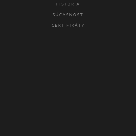
HISTÓRIA
SÚČASNOSŤ
CERTIFIKÁTY
KONTAKTY
OCHRANA OSOBNÝCH ÚDAJOV
ŠAĽA
MICROWELL, spol. s r.o.
Diakovská 7321