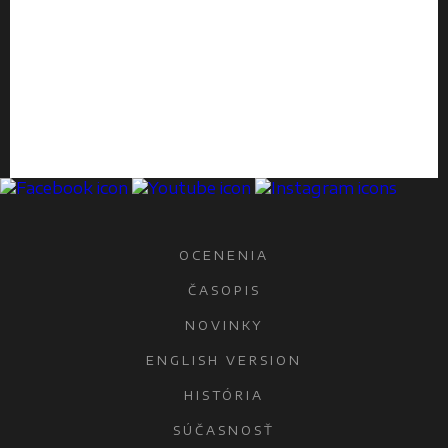
OCENENIA
ČASOPIS
NOVINKY
ENGLISH VERSION
HISTÓRIA
SÚČASNOSŤ