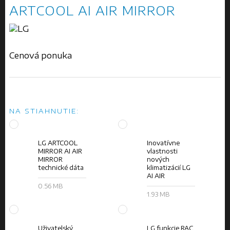
ARTCOOL AI AIR MIRROR
Cenová ponuka
NA STIAHNUTIE:
LG ARTCOOL
Inovatívne
MIRROR AI AIR
vlastnosti
MIRROR
nových
technické dáta
klimatizácií LG
AI AIR
0.56 MB
1.93 MB
Uživatelský
LG funkcie RAC