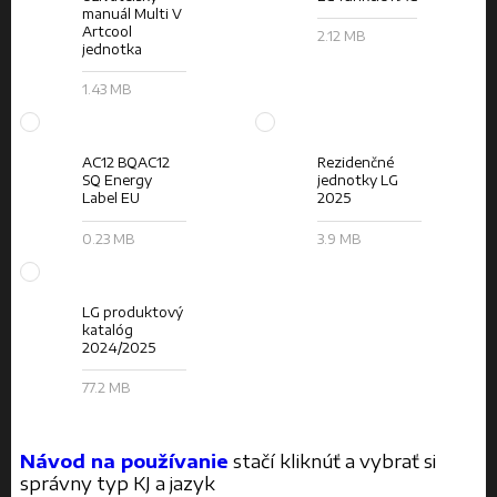
manuál Multi V
Artcool
2.12 MB
jednotka
1.43 MB
AC12 BQAC12
Rezidenčné
SQ Energy
jednotky LG
Label EU
2025
0.23 MB
3.9 MB
LG produktový
katalóg
2024/2025
77.2 MB
Návod na používanie
stačí kliknúť a vybrať si
správny typ KJ a jazyk