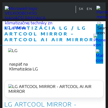
SK
EN
VEĽKOOBCHOD,
NAJVÄČŠÍ PREDAJCA
klimatizačnej techniky zn
KLIMATIZÁCIA LG / LG
LG a Midea
ARTCOOL MIRROR -
ARTCOOL AI AIR MIRROR
naspäť na
Klimatizácia LG
LG ARTCOOL MIRROR -