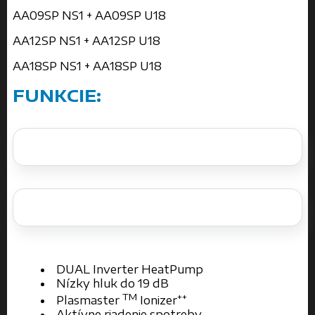
AA09SP NS1 + AA09SP U18
AA12SP NS1 + AA12SP U18
AA18SP NS1 + AA18SP U18
FUNKCIE:
DUAL Inverter HeatPump
Nízky hluk do 19 dB
TM
++
Plasmaster
Ionizer
Aktívne riadenie spotreby