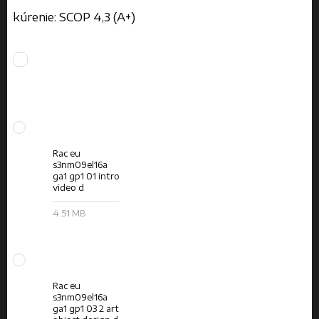
kúrenie: SCOP 4,3 (A+)
Rac eu
s3nm09el16a
ga1 gp1 01 intro
video d
4.51 MB
Rac eu
s3nm09el16a
ga1 gp1 03 2 art