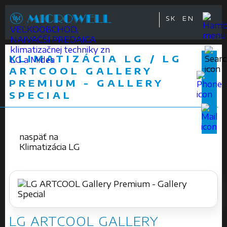
SK
EN
VEĽKOOBCHOD,
NAJVÄČŠÍ PREDAJCA
klimatizačnej techniky zn
KLIMATIZÁCIA LG / LG
LG a Midea
ARTCOOL GALLERY
PREMIUM - GALLERY
SPECIAL
naspäť na
Klimatizácia LG
LG ARTCOOL GALLERY