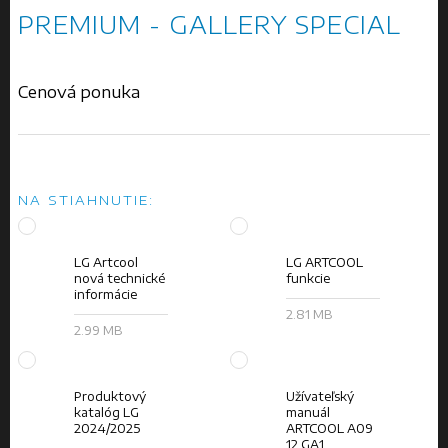
PREMIUM - GALLERY SPECIAL
Cenová ponuka
NA STIAHNUTIE:
LG Artcool
LG ARTCOOL
nová technické
funkcie
informácie
2.81 MB
2.99 MB
Produktový
Užívateľský
katalóg LG
manuál
2024/2025
ARTCOOL A09
12 GA1