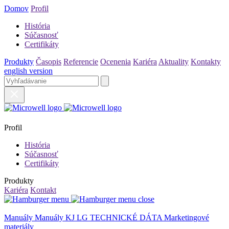
Domov
Profil
História
Súčasnosť
Certifikáty
Produkty
Časopis
Referencie
Ocenenia
Kariéra
Aktuality
Kontakty
english version
Profil
História
Súčasnosť
Certifikáty
Produkty
Kariéra
Kontakt
Manuály
Manuály KJ LG
TECHNICKÉ DÁTA
Marketingové
materiály