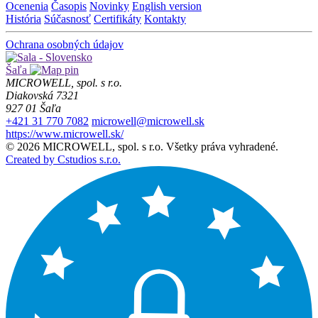
Ocenenia
Časopis
Novinky
English version
História
Súčasnosť
Certifikáty
Kontakty
Ochrana osobných údajov
Šaľa
MICROWELL, spol. s r.o.
Diakovská 7321
927 01 Šaľa
+421 31 770 7082
microwell@microwell.sk
https://www.microwell.sk/
© 2026 MICROWELL, spol. s r.o. Všetky práva vyhradené.
Created by Cstudios s.r.o.