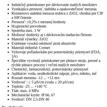
Indukčný prietokomer pre dávkovanie malých množstiev
Vynikajúca presnosť, stabilita a opakovateľnosť merania
Rozmerovo stabilná meracia trubica z ZrO2, vhodná pre CIP
a SIP čistenie
Presnosť: ±0,2% z meranej hodnoty
Hygienické prevedenie
Spotreba max. 3 W
Možnosť dodávky aj s dávkovacím riadiacim členom
Materiál výstelky: ZrO2
Extrémne vysoká odolnosť proti abrazivite
Materiál elektród: Cermet
Vyhovuje požiadavkám pre potravinársky priemysel (FDA,
3A)
Špeciálne vyvinutý prietokomer pre plniace stroje, presné a
rýchle plniace procesy i veľmi malých množstiev
Chemický, farmaceutický, potravinársky priemysel
Aplikácie: voda, nealkoholické nápoje, pivo, mlieko, iné
Rozsah merania: -12 ... +12 m/s
Vodivosť : ≥ 5 µS/cm (voda ≥ 20 µS/cm)
Teplota: -25 ... +140 °C
Tlak: max. 4 MPa
Mechanické krytie: IP 66, 67
Svetlosť: DN 2,5-DN 40