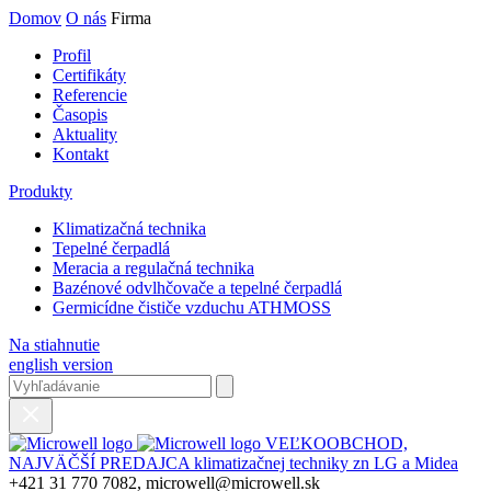
Domov
O nás
Firma
Profil
Certifikáty
Referencie
Časopis
Aktuality
Kontakt
Produkty
Klimatizačná technika
Tepelné čerpadlá
Meracia a regulačná technika
Bazénové odvlhčovače a tepelné čerpadlá
Germicídne čističe vzduchu ATHMOSS
Na stiahnutie
english version
VEĽKOOBCHOD,
NAJVÄČŠÍ PREDAJCA klimatizačnej techniky zn LG a Midea
+421 31 770 7082, microwell@microwell.sk