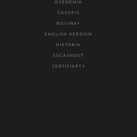
OCENENIA
ČASOPIS
NOVINKY
ENGLISH VERSION
HISTÓRIA
SÚČASNOSŤ
CERTIFIKÁTY
KONTAKTY
OCHRANA OSOBNÝCH ÚDAJOV
ŠAĽA