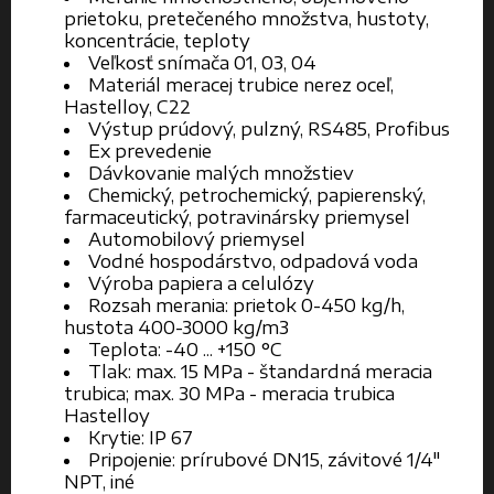
prietoku, pretečeného množstva, hustoty,
koncentrácie, teploty
Veľkosť snímača 01, 03, 04
Materiál meracej trubice nerez oceľ,
Hastelloy, C22
Výstup prúdový, pulzný, RS485, Profibus
Ex prevedenie
Dávkovanie malých množstiev
Chemický, petrochemický, papierenský,
farmaceutický, potravinársky priemysel
Automobilový priemysel
Vodné hospodárstvo, odpadová voda
Výroba papiera a celulózy
Rozsah merania: prietok 0-450 kg/h,
hustota 400-3000 kg/m3
Teplota: -40 ... +150 °C
Tlak: max. 15 MPa - štandardná meracia
trubica; max. 30 MPa - meracia trubica
Hastelloy
Krytie: IP 67
Pripojenie: prírubové DN15, závitové 1/4"
NPT, iné