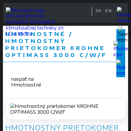
SK
EN
VEĽKOOBCHOD,
NAJVÄČŠÍ PREDAJCA
klimatizačnej techniky zn
HMOTNOSTNÉ /
LG a Midea
HMOTNOSTNÝ
PRIETOKOMER KROHNE
OPTIMASS 3000 C/W/F
naspäť na
Hmotnostné
HMOTNOSTNÝ PRIETOKOMER