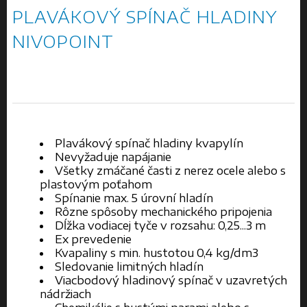
PLAVÁKOVÝ SPÍNAČ HLADINY
NIVOPOINT
Plavákový spínač hladiny kvapylín
Nevyžaduje napájanie
Všetky zmáčané časti z nerez ocele alebo s
plastovým poťahom
Spínanie max. 5 úrovní hladín
Rôzne spôsoby mechanického pripojenia
Dĺžka vodiacej tyče v rozsahu: 0,25...3 m
Ex prevedenie
Kvapaliny s min. hustotou 0,4 kg/dm3
Sledovanie limitných hladín
Viacbodový hladinový spínač v uzavretých
nádržiach