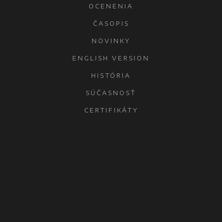
OCENENIA
ČASOPIS
NOVINKY
ENGLISH VERSION
HISTÓRIA
SÚČASNOSŤ
CERTIFIKÁTY
KONTAKTY
OCHRANA OSOBNÝCH ÚDAJOV
ŠAĽA