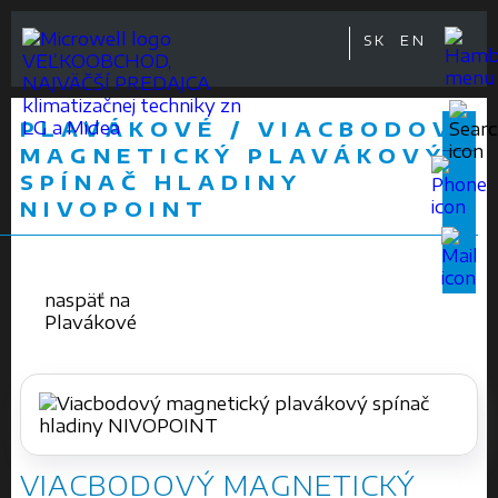
SK
EN
VEĽKOOBCHOD,
NAJVÄČŠÍ PREDAJCA
klimatizačnej techniky zn
PLAVÁKOVÉ / VIACBODOVÝ
LG a Midea
MAGNETICKÝ PLAVÁKOVÝ
SPÍNAČ HLADINY
NIVOPOINT
naspäť na
Plavákové
VIACBODOVÝ MAGNETICKÝ