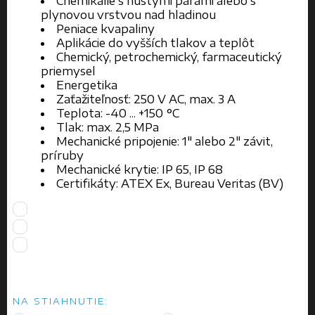
Chemikálie s hustými parami alebo s
plynovou vrstvou nad hladinou
Peniace kvapaliny
Aplikácie do vyšších tlakov a teplôt
Chemický, petrochemický, farmaceutický
priemysel
Energetika
Zaťažiteľnosť: 250 V AC, max. 3 A
Teplota: -40 ... +150 °C
Tlak: max. 2,5 MPa
Mechanické pripojenie: 1" alebo 2" závit,
príruby
Mechanické krytie: IP 65, IP 68
Certifikáty: ATEX Ex, Bureau Veritas (BV)
NA STIAHNUTIE: