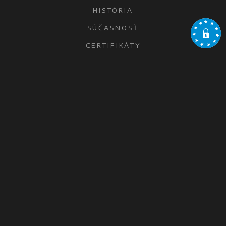
HISTÓRIA
SÚČASNOSŤ
CERTIFIKÁTY
KONTAKTY
OCHRANA OSOBNÝCH ÚDAJOV
ŠAĽA
MICROWELL, spol. s r.o.
Diakovská 7321