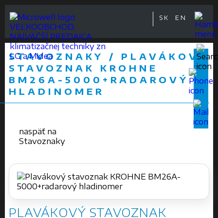
SK
EN
VEĽKOOBCHOD,
NAJVÄČŠÍ PREDAJCA
klimatizačnej techniky zn
STAVOZNAKY / PLAVÁKOVÝ
LG a Midea
STAVOZNAK KROHNE
BM26A-5000+RADAROVÝ
HLADINOMER
naspäť na
Stavoznaky
PLAVÁKOVÝ STAVOZNAK