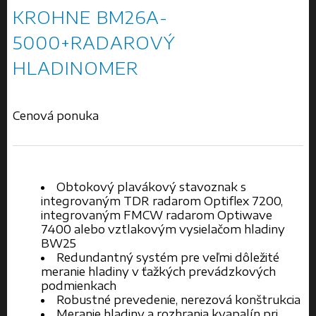
KROHNE BM26A-
5000+RADAROVÝ
HLADINOMER
Cenová ponuka
Obtokový plavákový stavoznak s
integrovaným TDR radarom Optiflex 7200,
integrovaným FMCW radarom Optiwave
7400 alebo vztlakovým vysielačom hladiny
BW25
Redundantný systém pre veľmi dôležité
meranie hladiny v ťažkých prevádzkových
podmienkach
Robustné prevedenie, nerezová konštrukcia
Meranie hladiny a rozhrania kvapalín pri