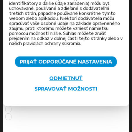
identifikátory a ďalšie údaje zariadenia) môžu byť
náročných prevádzkových podmienkach
uchovávané, používané a zdieľané s dodávateľmi
tretích strán, prípadne používané konkrétne týmto
5500 mm
webom alebo aplikáciou. Niektorí dodávatelia môžu
Presnosť merania: ±2 mm
spracúvať vaše osobné údaje na základe oprávneného
Hustota média: min. 0,37 kg/dm3
záujmu, proti ktorému môžete vzniesť námietku
Prevádzková teplota: -196 ...+400 °C
pomocou možností nižšie. Súhlas môžete zrušiť
prejdením na odkaz v dolnej časti tejto stránky alebo v
Prevádzkový tlak: max. 40 MPa
našich pravidlách ochrany súkromia.
Výstup: 4-20 mA, HART, komunikačné
rozhranie, medzné spínače
Napájacie napätie: 9...30VDC
PRIJAŤ ODPORÚČANÉ NASTAVENIA
Mechanické pripojenie: závitové, prírubové
Krytie: IP 68
Ex vyhotovenie: ATEX, IECEx
ODMIETNUŤ
Na stiahnutie:
SPRAVOVAŤ MOŽNOSTI
https://krohne.com/en/products