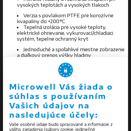
vysokých teplotách a vysokých tlakoch
Verzia s povlakom PTFE pre korozívne
kvapaliny do +200°C
Tepelná izolácia pre vysoké teploty,
elektrické ohrievanie, vykurovací/chladiaci
systém, tepelne ochranný kryt
Jednoduché a spoľahlivé miestne zobrazenie
a diaľkový prenos výšky hladiny
Jednoduchá montáž a uvedenie do
prevádzky
Veľmi dobrá farebná indikácia výšky hladiny
bez potreby napájania
Materiál zmáčaných častí: nerez oceľ,
Microwell Vás žiada o
Hastelloy, Inconel
súhlas s používaním
Voliteľný prevodník výšky hladiny LT40
Voliteľné limitné spínače hladiny
Vašich údajov na
Chemický, petrochemický, energetika
nasledujúce účely:
Ropný a plynárenský priemysel
Aplikácie: skladovacie nádrže a reaktory,
Vaše osobné údaje budú spracované a informácie z
vášho zariadenia (súbory cookie, jedinečné
separátory, kotle, destilačné kolóny v