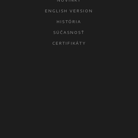
NOVINKY
ENGLISH VERSION
HISTÓRIA
SÚČASNOSŤ
CERTIFIKÁTY
KONTAKTY
OCHRANA OSOBNÝCH ÚDAJOV
ŠAĽA