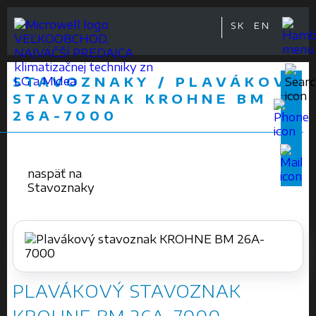
SK
EN
VEĽKOOBCHOD,
NAJVÄČŠÍ PREDAJCA
klimatizačnej techniky zn
STAVOZNAKY / PLAVÁKOVÝ
LG a Midea
STAVOZNAK KROHNE BM
26A-7000
naspäť na
Stavoznaky
PLAVÁKOVÝ STAVOZNAK