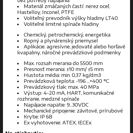
bez potreby napájania
Materiál zmáčaných častí: nerez oceľ,
Hastelloy, Inconel, PTFE
Voliteľný prevodník výšky hladiny LT40
Voliteľné limitné spínače hladiny
Chemický, petrochemický, energetika
Ropný a plynárenský priemysel
Aplikácie: agresívne, jedovaté alebo horľavé
kvapaliny, náročné prevádzkové podmienky
Max. rozsah merania do 5500 mm
Presnosť merania: ±10 mm/ ±5 mm
Hustota média: min. 0,37 kg/dm3
Prevádzková teplota: -196 ...+400 °C
Prevádzkový tlak: max. 40 MPa
Výstup: 4-20 mA, HART, komunikačné
rozhranie, medzné spínače
Napájacie napätie: 9...30VDC
Mechanické pripojenie: závitové, prírubové
Krytie: IP 68
Ex vyhotovenie: ATEX, IECEx