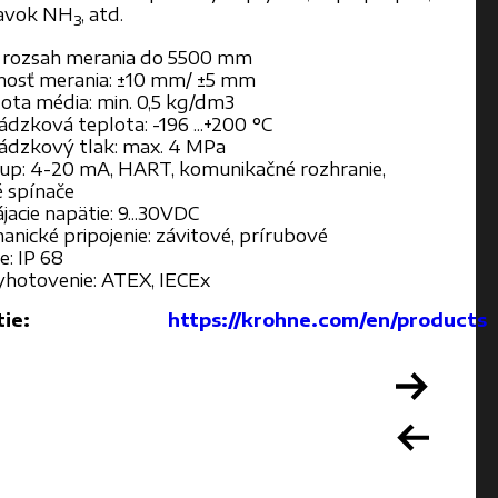
pavok NH
, atd.
3
 rozsah merania do 5500 mm
nosť merania: ±10 mm/ ±5 mm
ota média: min. 0,5 kg/dm3
dzková teplota: -196 ...+200 °C
ádzkový tlak: max. 4 MPa
up: 4-20 mA, HART, komunikačné rozhranie,
 spínače
acie napätie: 9...30VDC
anické pripojenie: závitové, prírubové
e: IP 68
yhotovenie: ATEX, IECEx
ie:
https://krohne.com/en/products