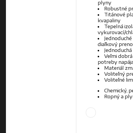
plyny
Robustné pr
Titánové pl
kvapaliny
Tepelná izol
vykurovací/chl
Jednoduché 
diaľkový preno
Jednoduchá 
Veľmi dobrá 
potreby napája
Materiál zmá
Voliteľný p
Voliteľné li
Chemický, p
Ropný a ply