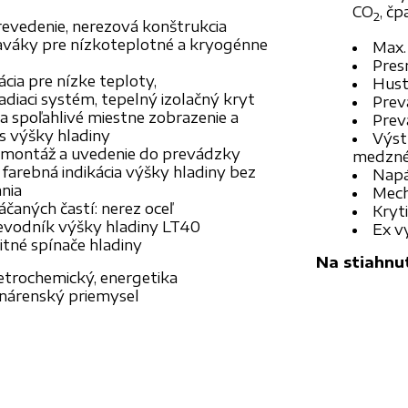
CO
, č
2
evedenie, nerezová konštrukcia
aváky pre nízkoteplotné a kryogénne
Max.
Pres
ácia pre nízke teploty,
Hust
adiaci systém, tepelný izolačný kryt
Prevá
a spoľahlivé miestne zobrazenie a
Prev
s výšky hladiny
Výst
montáž a uvedenie do prevádzky
medzné
farebná indikácia výšky hladiny bez
Napáj
nia
Mech
čaných častí: nerez oceľ
Kryti
revodník výšky hladiny LT40
Ex v
mitné spínače hladiny
Na stiahnut
etrochemický, energetika
nárenský priemysel