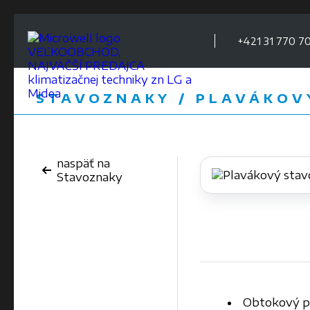
+421 31 770 70
VEĽKOOBCHOD,
NAJVÄČŠÍ PREDAJCA
klimatizačnej techniky zn LG a
Midea
STAVOZNAKY / PLAVÁKOV
naspäť na
Stavoznaky
Obtokový p