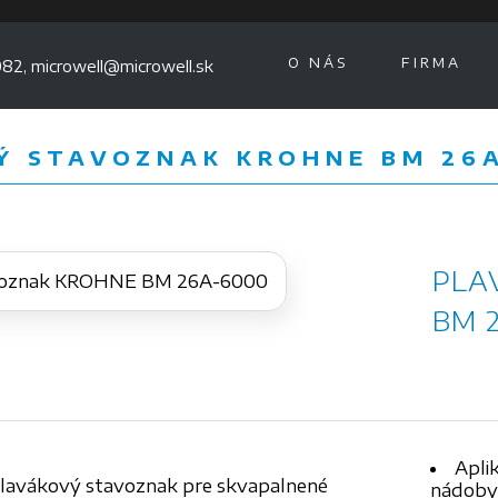
O NÁS
FIRMA
82, microwell@microwell.sk
Ý STAVOZNAK KROHNE BM 26
PLA
BM 
Apli
lavákový stavoznak pre skvapalnené
nádoby 