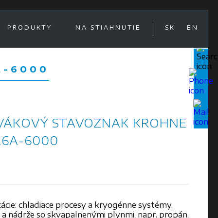
PRODUKTY
NA STIAHNUTIE
SK
EN
A-6000
VÁKOVÝ STAVOZNAK KROHNE
26A-6000
kácie: chladiace procesy a kryogénne systémy,
a nádrže so skvapalnenými plynmi, napr. propán,