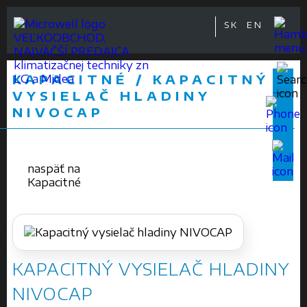
SK
EN
VEĽKOOBCHOD,
NAJVÄČŠÍ PREDAJCA
klimatizačnej techniky zn
KAPACITNÉ / KAPACITNÝ
LG a Midea
VYSIELAČ HLADINY
NIVOCAP
naspäť na
Kapacitné
KAPACITNÝ VYSIELAČ HLADINY
NIVOCAP