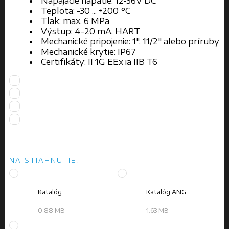
Napájacie napätie: 12-36V DC
Teplota: -30 ... +200 °C
Tlak: max. 6 MPa
Výstup: 4-20 mA, HART
Mechanické pripojenie: 1", 11/2" alebo príruby
Mechanické krytie: IP67
Certifikáty: II 1G EEx ia IIB T6
NA STIAHNUTIE:
Katalóg
Katalóg ANG
0.88 MB
1.63 MB