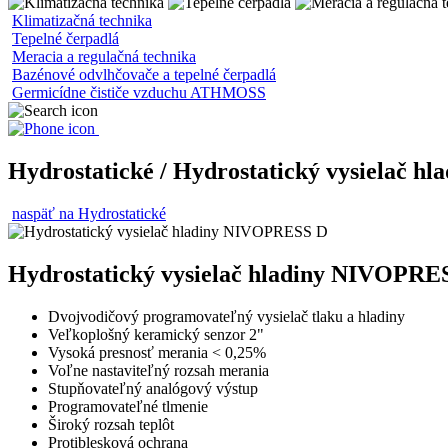
Klimatizačná technika
Tepelné čerpadlá
Meracia a regulačná technika
Bazénové odvlhčovače a tepelné čerpadlá
Germicídne čističe vzduchu ATHMOSS
Hydrostatické / Hydrostatický vysielač 
naspäť na Hydrostatické
Hydrostatický vysielač hladiny NIVOPRE
Dvojvodičový programovateľný vysielač tlaku a hladiny
Veľkoplošný keramický senzor 2"
Vysoká presnosť merania < 0,25%
Voľne nastaviteľný rozsah merania
Stupňovateľný analógový výstup
Programovateľné tlmenie
Široký rozsah teplôt
Protiblesková ochrana