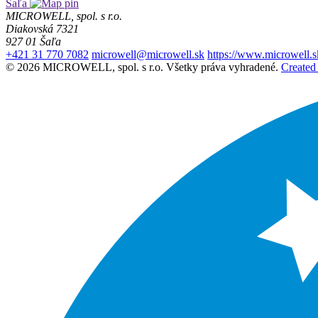
Šaľa
MICROWELL, spol. s r.o.
Diakovská 7321
927 01 Šaľa
+421 31 770 7082
microwell@microwell.sk
https://www.microwell.s
© 2026 MICROWELL, spol. s r.o. Všetky práva vyhradené.
Created 