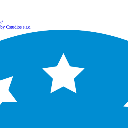
k/
by Cstudios s.r.o.