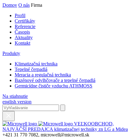
Domov
O nás
Firma
Profil
Certifikáty
Referencie
Časopis
Aktuality
Kontakt
Produkty
Klimatizačná technika
Tepelné čerpadlá
Meracia a regulačná technika
Bazénové odvlhčovače a tepelné čerpadlá
Germicídne čističe vzduchu ATHMOSS
Na stiahnutie
english version
VEĽKOOBCHOD,
NAJVÄČŠÍ PREDAJCA klimatizačnej techniky zn LG a Midea
+421 31 770 7082, microwell@microwell.sk