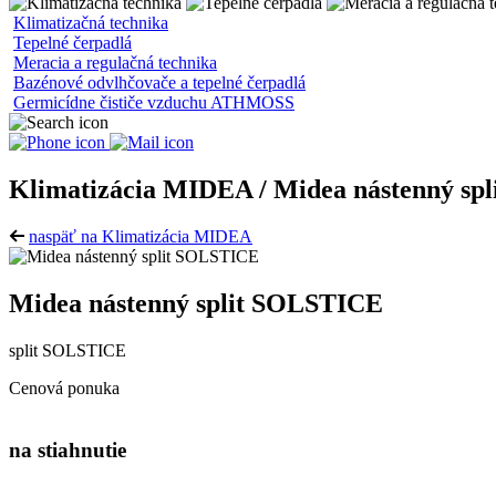
Klimatizačná technika
Tepelné čerpadlá
Meracia a regulačná technika
Bazénové odvlhčovače a tepelné čerpadlá
Germicídne čističe vzduchu ATHMOSS
Klimatizácia MIDEA / Midea nástenný sp
naspäť na Klimatizácia MIDEA
Midea nástenný split SOLSTICE
split SOLSTICE
Cenová ponuka
na stiahnutie