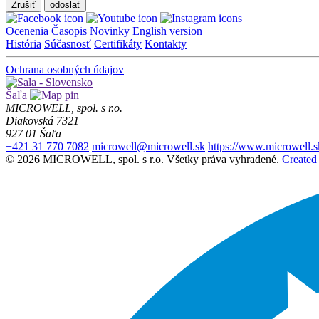
Zrušiť
Ocenenia
Časopis
Novinky
English version
História
Súčasnosť
Certifikáty
Kontakty
Ochrana osobných údajov
Šaľa
MICROWELL, spol. s r.o.
Diakovská 7321
927 01 Šaľa
+421 31 770 7082
microwell@microwell.sk
https://www.microwell.s
© 2026 MICROWELL, spol. s r.o. Všetky práva vyhradené.
Created 