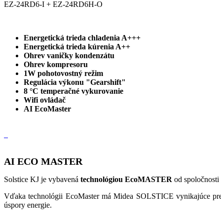
EZ-24RD6-I + EZ-24RD6H-O
Energetická trieda chladenia A+++
Energetická trieda kúrenia A++
Ohrev vaničky kondenzátu
Ohrev kompresoru
1W pohotovostný režim
Regulácia výkonu "Gearshift"
8 °C temperačné vykurovanie
Wifi ovládač
AI EcoMaster
AI ECO MASTER
Solstice KJ je vybavená
technológiou EcoMASTER
od spoločnosti 
Vďaka technológii EcoMaster má Midea SOLSTICE vynikajúce predikt
úspory energie.