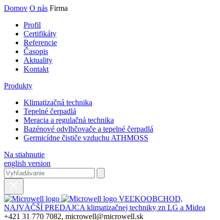
Domov
O nás
Firma
Profil
Certifikáty
Referencie
Časopis
Aktuality
Kontakt
Produkty
Klimatizačná technika
Tepelné čerpadlá
Meracia a regulačná technika
Bazénové odvlhčovače a tepelné čerpadlá
Germicídne čističe vzduchu ATHMOSS
Na stiahnutie
english version
VEĽKOOBCHOD,
NAJVÄČŠÍ PREDAJCA klimatizačnej techniky zn LG a Midea
+421 31 770 7082, microwell@microwell.sk