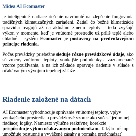
Midea AI Ecomaster
je inteligentné riadiace riešenie navrhnuté na zlepšenie fungovania
tradičných klimatizačných zariadení. Zatiaľ čo bežné klimatizácie
spravidla reagujú až na aktuálnu zmenu teploty – teda zvyšujú
výkon v momente, keď je vnútorné prostredie už príliš teplé alebo
chladné – systém
Ecomaster je postavený na predvídavejšom
princípe riadenia.
Počas prevádzky priebežne
sleduje rôzne prevádzkové údaje
, ako
sú zmeny vnútornej teploty, vonkajšie podmienky a zaznamenané
vzorce používania, a na ich základe upravuje riadenie v súlade s
očakávaným vývojom tepelnej záťaže.
Riadenie založené na dátach
AI Ecomaster vyhodnocuje správanie vnútornej teploty, vplyv
vonkajšieho prostredia a prevádzkové vzorce ako súčasť jednotnej
riadiacej logiky. Namiesto výlučne reaktívnej korekcie
prispôsobuje výkon očakávaným podmienkam.
Takýto prístup
umožňuje postupné a vyvážené zásahy a pomáha predchádzať