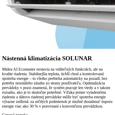
Nástenná klimatizácia SOLUNAR
Midea AI Ecomaster nestavia na viditeľných funkciách, ale na
kvalite riadenia. Stabilnejšia teplota, tichší chod a kontrolovaná
spotreba energie – to všetko prebieha automaticky na pozadí, bez
potreby neustáleho zásahu zo strany používateľa. Optimalizácia
prevádzky v praxi znamená, že systém pracuje len vtedy a v takom
rozsahu, ako je to skutočne potrebné. Vďaka jemne vyladenému
riadeniu a dátovo riadenej prevádzke môže byť spotreba energie
výrazne znížená: za určitých podmienok je možné dosiahnuť úsporu
energie viac ako 30 % v porovnaní s konvenčnou prevádzkou.
Cenová ponuka