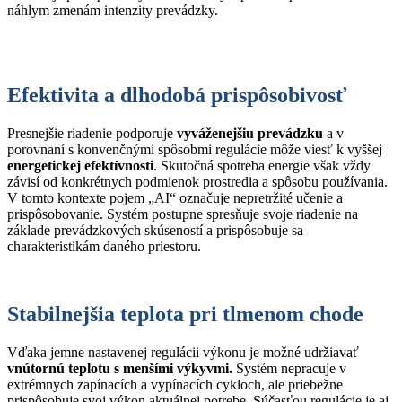
náhlym zmenám intenzity prevádzky.
Efektivita a dlhodobá prispôsobivosť
Presnejšie riadenie podporuje
vyváženejšiu prevádzku
a v
porovnaní s konvenčnými spôsobmi regulácie môže viesť k vyššej
energetickej efektívnosti
. Skutočná spotreba energie však vždy
závisí od konkrétnych podmienok prostredia a spôsobu používania.
V tomto kontexte pojem „AI“ označuje nepretržité učenie a
prispôsobovanie. Systém postupne spresňuje svoje riadenie na
základe prevádzkových skúseností a prispôsobuje sa
charakteristikám daného priestoru.
Stabilnejšia teplota pri tlmenom chode
Vďaka jemne nastavenej regulácii výkonu je možné udržiavať
vnútornú teplotu s menšími výkyvmi.
Systém nepracuje v
extrémnych zapínacích a vypínacích cykloch, ale priebežne
prispôsobuje svoj výkon aktuálnej potrebe. Súčasťou regulácie je aj