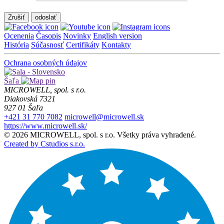
Zrušiť
Ocenenia
Časopis
Novinky
English version
História
Súčasnosť
Certifikáty
Kontakty
Ochrana osobných údajov
Šaľa
MICROWELL, spol. s r.o.
Diakovská 7321
927 01 Šaľa
+421 31 770 7082
microwell@microwell.sk
https://www.microwell.sk/
© 2026 MICROWELL, spol. s r.o. Všetky práva vyhradené.
Created by Cstudios s.r.o.