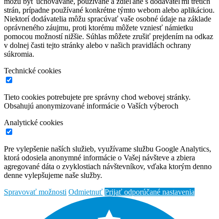
môžu byť uchovávané, používané a zdieľané s dodávateľmi tretích
strán, prípadne používané konkrétne týmto webom alebo aplikáciou.
Niektorí dodávatelia môžu spracúvať vaše osobné údaje na základe
oprávneného záujmu, proti ktorému môžete vzniesť námietku
pomocou možností nižšie. Súhlas môžete zrušiť prejdením na odkaz
v dolnej časti tejto stránky alebo v našich pravidlách ochrany
súkromia.
Technické cookies
Tieto cookies potrebujete pre správny chod webovej stránky.
Obsahujú anonymizované informácie o Vaších výberoch
Analytické cookies
Pre vylepšenie naších služieb, využívame službu Google Analytics,
ktorá odosiela anonymné informácie o Vašej návšteve a zbiera
agregované dáta o zvyklostiach návštevníkov, vďaka ktorým denno
denne vylepšujeme naše služby.
Spravovať možnosti
Odmietnuť
Prijať odporúčané nastavenia