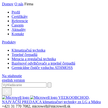
Domov
O nás
Firma
Profil
Certifikáty
Referencie
Časopis
Aktuality
Kontakt
Produkty
Klimatizačná technika
Tepelné čerpadlá
Meracia a regulačná technika
Bazénové odvlhčovače a tepelné čerpadlá
Germicídne čističe vzduchu ATHMOSS
Na stiahnutie
english version
VEĽKOOBCHOD,
NAJVÄČŠÍ PREDAJCA klimatizačnej techniky zn LG a Midea
+421 31 770 7082, microwell@microwell.sk