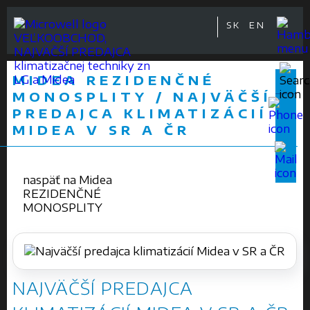
SK
EN
VEĽKOOBCHOD,
NAJVÄČŠÍ PREDAJCA
klimatizačnej techniky zn
MIDEA REZIDENČNÉ
LG a Midea
MONOSPLITY / NAJVÄČŠÍ
PREDAJCA KLIMATIZÁCIÍ
MIDEA V SR A ČR
naspäť na Midea
REZIDENČNÉ
MONOSPLITY
NAJVÄČŠÍ PREDAJCA