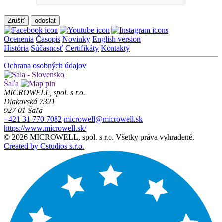
Zrušiť
Ocenenia
Časopis
Novinky
English version
História
Súčasnosť
Certifikáty
Kontakty
Ochrana osobných údajov
Šaľa
MICROWELL, spol. s r.o.
Diakovská 7321
927 01 Šaľa
+421 31 770 7082
microwell@microwell.sk
https://www.microwell.sk/
© 2026 MICROWELL, spol. s r.o. Všetky práva vyhradené.
Created by Cstudios s.r.o.