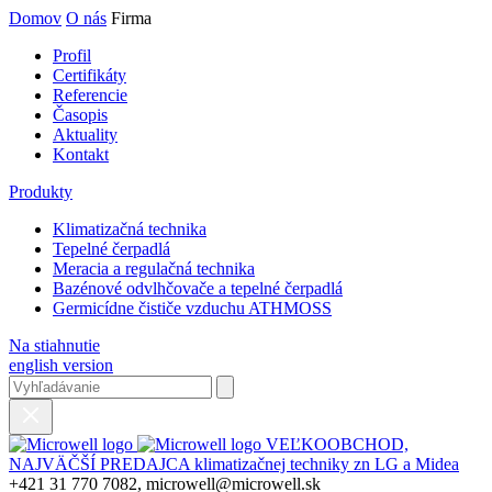
Domov
O nás
Firma
Profil
Certifikáty
Referencie
Časopis
Aktuality
Kontakt
Produkty
Klimatizačná technika
Tepelné čerpadlá
Meracia a regulačná technika
Bazénové odvlhčovače a tepelné čerpadlá
Germicídne čističe vzduchu ATHMOSS
Na stiahnutie
english version
VEĽKOOBCHOD,
NAJVÄČŠÍ PREDAJCA klimatizačnej techniky zn LG a Midea
+421 31 770 7082, microwell@microwell.sk