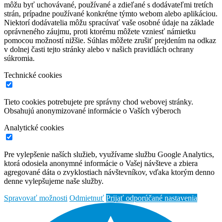
môžu byť uchovávané, používané a zdieľané s dodávateľmi tretích
strán, prípadne používané konkrétne týmto webom alebo aplikáciou.
Niektorí dodávatelia môžu spracúvať vaše osobné údaje na základe
oprávneného záujmu, proti ktorému môžete vzniesť námietku
pomocou možností nižšie. Súhlas môžete zrušiť prejdením na odkaz
v dolnej časti tejto stránky alebo v našich pravidlách ochrany
súkromia.
Technické cookies
Tieto cookies potrebujete pre správny chod webovej stránky.
Obsahujú anonymizované informácie o Vaších výberoch
Analytické cookies
Pre vylepšenie naších služieb, využívame službu Google Analytics,
ktorá odosiela anonymné informácie o Vašej návšteve a zbiera
agregované dáta o zvyklostiach návštevníkov, vďaka ktorým denno
denne vylepšujeme naše služby.
Spravovať možnosti
Odmietnuť
Prijať odporúčané nastavenia