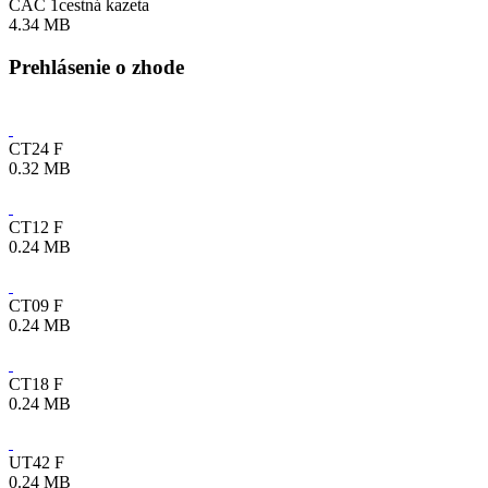
CAC 1cestná kazeta
4.34 MB
Prehlásenie o zhode
CT24 F
0.32 MB
CT12 F
0.24 MB
CT09 F
0.24 MB
CT18 F
0.24 MB
UT42 F
0.24 MB