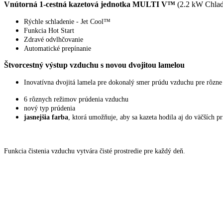
Vnútorná 1-cestná kazetová jednotka MULTI V™
(2.2 kW Chlad
Rýchle schladenie - Jet Cool™
Funkcia Hot Start
Zdravé odvlhčovanie
Automatické prepínanie
Štvorcestný výstup vzduchu s novou dvojitou lamelou
Inovatívna dvojitá lamela pre dokonalý smer prúdu vzduchu pre rôzne 
6 rôznych režimov prúdenia vzduchu
nový typ prúdenia
jasnejšia farba
, ktorá umožňuje, aby sa kazeta hodila aj do väčších p
Funkcia čistenia vzduchu vytvára čisté prostredie pre každý deň.