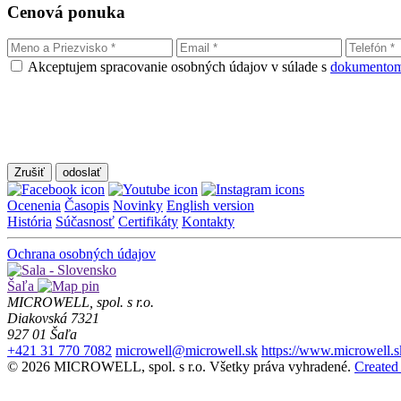
Cenová ponuka
Akceptujem spracovanie osobných údajov v súlade s
dokumentom
Zrušiť
Ocenenia
Časopis
Novinky
English version
História
Súčasnosť
Certifikáty
Kontakty
Ochrana osobných údajov
Šaľa
MICROWELL, spol. s r.o.
Diakovská 7321
927 01 Šaľa
+421 31 770 7082
microwell@microwell.sk
https://www.microwell.s
© 2026 MICROWELL, spol. s r.o. Všetky práva vyhradené.
Created 