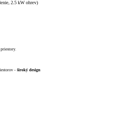
enie, 2.5 kW ohrev)
priestory.
riestorov -
široký design