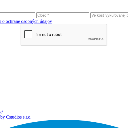
 o ochrane osobných údajov
k/
by Cstudios s.r.o.