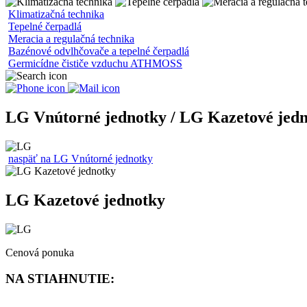
Klimatizačná technika
Tepelné čerpadlá
Meracia a regulačná technika
Bazénové odvlhčovače a tepelné čerpadlá
Germicídne čističe vzduchu ATHMOSS
LG Vnútorné jednotky / LG Kazetové jed
naspäť na LG Vnútorné jednotky
LG Kazetové jednotky
Cenová ponuka
NA STIAHNUTIE: