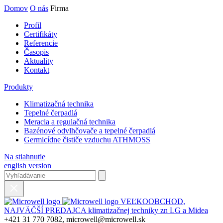
Domov
O nás
Firma
Profil
Certifikáty
Referencie
Časopis
Aktuality
Kontakt
Produkty
Klimatizačná technika
Tepelné čerpadlá
Meracia a regulačná technika
Bazénové odvlhčovače a tepelné čerpadlá
Germicídne čističe vzduchu ATHMOSS
Na stiahnutie
english version
VEĽKOOBCHOD,
NAJVÄČŠÍ PREDAJCA klimatizačnej techniky zn LG a Midea
+421 31 770 7082, microwell@microwell.sk