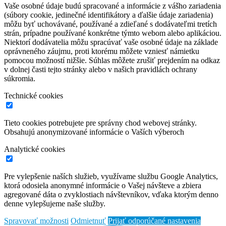
Vaše osobné údaje budú spracované a informácie z vášho zariadenia
(súbory cookie, jedinečné identifikátory a ďalšie údaje zariadenia)
môžu byť uchovávané, používané a zdieľané s dodávateľmi tretích
strán, prípadne používané konkrétne týmto webom alebo aplikáciou.
Niektorí dodávatelia môžu spracúvať vaše osobné údaje na základe
oprávneného záujmu, proti ktorému môžete vzniesť námietku
pomocou možností nižšie. Súhlas môžete zrušiť prejdením na odkaz
v dolnej časti tejto stránky alebo v našich pravidlách ochrany
súkromia.
Technické cookies
Tieto cookies potrebujete pre správny chod webovej stránky.
Obsahujú anonymizované informácie o Vaších výberoch
Analytické cookies
Pre vylepšenie naších služieb, využívame službu Google Analytics,
ktorá odosiela anonymné informácie o Vašej návšteve a zbiera
agregované dáta o zvyklostiach návštevníkov, vďaka ktorým denno
denne vylepšujeme naše služby.
Spravovať možnosti
Odmietnuť
Prijať odporúčané nastavenia