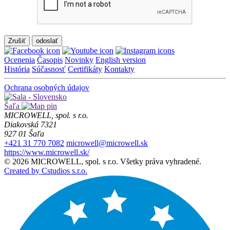
Zrušiť
Ocenenia
Časopis
Novinky
English version
História
Súčasnosť
Certifikáty
Kontakty
Ochrana osobných údajov
Šaľa
MICROWELL, spol. s r.o.
Diakovská 7321
927 01 Šaľa
+421 31 770 7082
microwell@microwell.sk
https://www.microwell.sk/
© 2026 MICROWELL, spol. s r.o. Všetky práva vyhradené.
Created by Cstudios s.r.o.