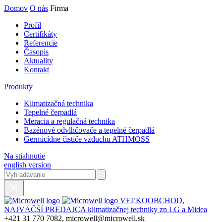
Domov
O nás
Firma
Profil
Certifikáty
Referencie
Časopis
Aktuality
Kontakt
Produkty
Klimatizačná technika
Tepelné čerpadlá
Meracia a regulačná technika
Bazénové odvlhčovače a tepelné čerpadlá
Germicídne čističe vzduchu ATHMOSS
Na stiahnutie
english version
VEĽKOOBCHOD,
NAJVÄČŠÍ PREDAJCA klimatizačnej techniky zn LG a Midea
+421 31 770 7082, microwell@microwell.sk